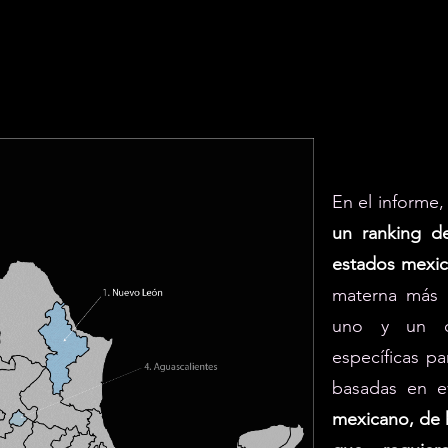
En el informe,
un ranking d
estados mexi
materna más r
uno y un c
específicas pa
basadas en ev
mexicano, de 