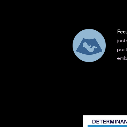
Fec
junt
pos
emba